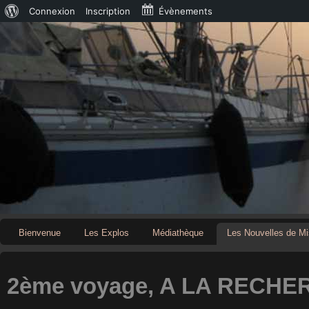
À
Connexion
Inscription
Évènements
propos
de
WordPress
Bienvenue
Les Explos
Médiathèque
Les Nouvelles de Mi
2ème voyage, A LA RECH