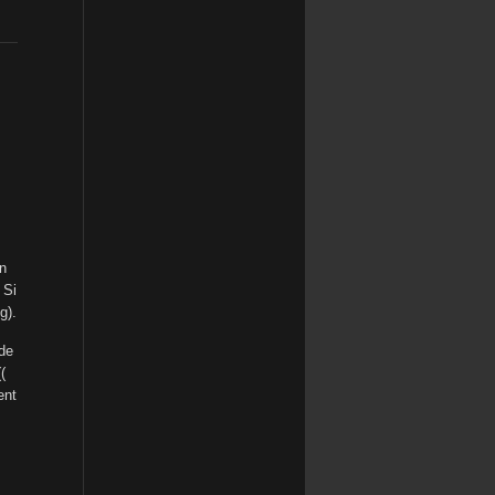
en
 Si
g).
nde
(
ent