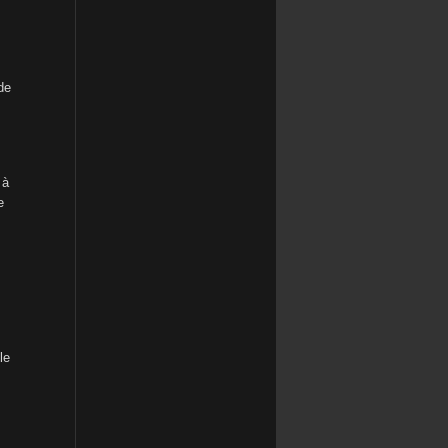
de
 à
e
le