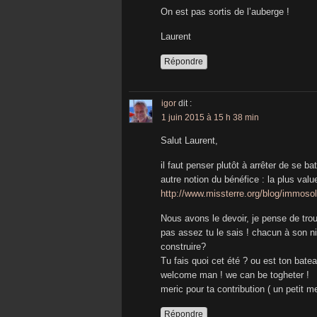
On est pas sortis de l’auberge !
Laurent
Répondre
igor
dit :
1 juin 2015 à 15 h 38 min
Salut Laurent,
il faut penser plutôt à arrêter de se 
autre notion du bénéfice : la plus valu
http://www.missterre.org/blog/immosoli
Nous avons le devoir, je pense de trouv
pas assez tu le sais ! chacun à son n
construire?
Tu fais quoi cet été ? ou est ton batea
welcome man ! we can be togheter !
meric pour ta contribution ( un petit me
Répondre