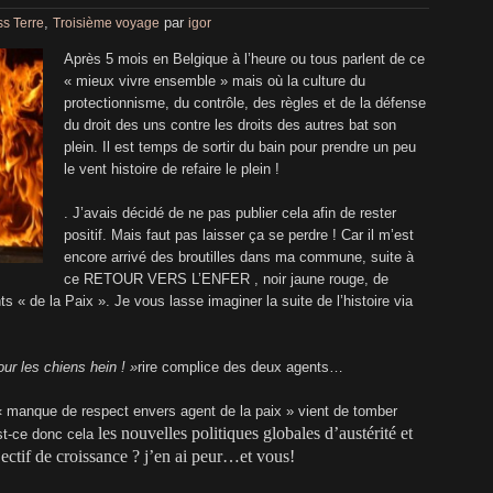
,
par
s Terre
Troisième voyage
igor
Après 5 mois en Belgique à l’heure ou tous parlent de ce
« mieux vivre ensemble » mais où la culture du
protectionnisme, du contrôle, des règles et de la défense
du droit des uns contre les droits des autres bat son
plein. Il est temps de sortir du bain pour prendre un peu
le vent histoire de refaire le plein !
. J’avais décidé de ne pas publier cela afin de rester
positif. Mais faut pas laisser ça se perdre ! Car il m’est
encore arrivé des broutilles dans ma commune, suite à
ce RETOUR VERS L’ENFER , noir jaune rouge, de
« de la Paix ». Je vous lasse imaginer la suite de l’histoire via
our les chiens hein ! »
rire complice des deux agents…
« manque de respect envers agent de la paix » vient de tomber
les nouvelles politiques globales d’austérité et
st-ce donc cela
ctif de croissance ? j’en ai peur…et vous!