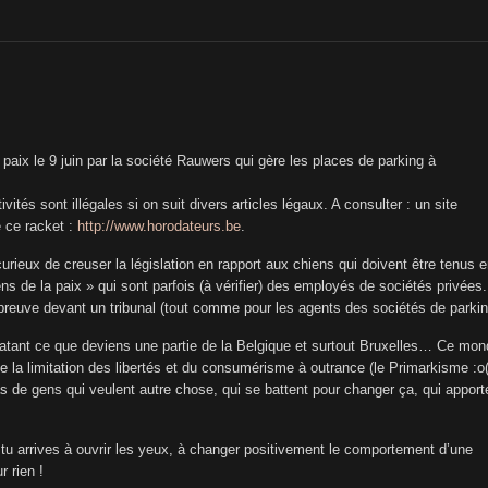
paix le 9 juin par la société Rauwers qui gère les places de parking à
vités sont illégales si on suit divers articles légaux. A consulter : un site
e ce racket :
http://www.horodateurs.be
.
urieux de creuser la législation en rapport aux chiens qui doivent être tenus 
ns de la paix » qui sont parfois (à vérifier) des employés de sociétés privées.
 preuve devant un tribunal (tout comme pour les agents des sociétés de parkin
tatant ce que deviens une partie de la Belgique et surtout Bruxelles… Ce mo
, de la limitation des libertés et du consumérisme à outrance (le Primarkisme :o(
as de gens qui veulent autre chose, qui se battent pour changer ça, qui apport
i tu arrives à ouvrir les yeux, à changer positivement le comportement d’une
r rien !