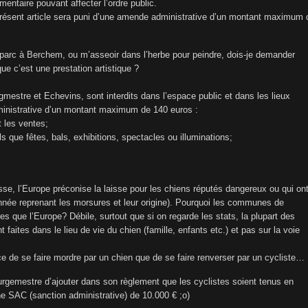
imentaire pouvant affecter l’ordre public.
u présent article sera puni d’une amende administrative d’un montant maximum 
parc à Berchem, ou m’asseoir dans l’herbe pour peindre, dois-je demander
ue c’est une prestation artistique ?
mestre et Echevins, sont interdits dans l’espace public et dans les lieux
inistrative d’un montant maximum de 140 euros :
t les ventes;
s que fêtes, bals, exhibitions, spectacles ou illuminations;
sse, l’Europe préconise la laisse pour les chiens réputés dangereux ou qui on
nnée reprenant les morsures et leur origine). Pourquoi les communes de
es que l’Europe? Débile, surtout que si on regarde les stats, la plupart des
 faites dans le lieu de vie du chien (famille, enfants etc.) et pas sur la voie
 de se faire mordre par un chien que de se faire renverser par un cycliste…
urgemestre d’ajouter dans son règlement que les cyclistes soient tenus en
ne SAC (sanction administrative) de 10.000 € ;o)