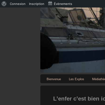
À
Connexion
Inscription
Évènements
propos
de
WordPress
Bienvenue
Les Explos
Médiathè
L’enfer c’est bien ic