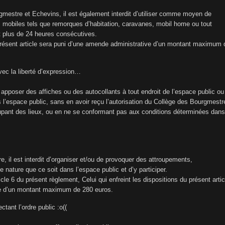
gmestre et Echevins, il est également interdit d’utiliser comme moyen de
is mobiles tels que remorques d’habitation, caravanes, mobil home ou tout
t plus de 24 heures consécutives.
u présent article sera puni d’une amende administrative d’un montant maximum 
vec la liberté d’expression…
re apposer des affiches ou des autocollants à tout endroit de l’espace public ou
is l’espace public, sans en avoir reçu l’autorisation du Collège des Bourgmestr
cupant des lieux, ou en ne se conformant pas aux conditions déterminées dans
e, il est interdit d’organiser et/ou de provoquer des attroupements,
 nature que ce soit dans l’espace public et d’y participer.
icle 6 du présent règlement, Celui qui enfreint les dispositions du présent artic
ve d’un montant maximum de 280 euros.
tant l’ordre public :o((