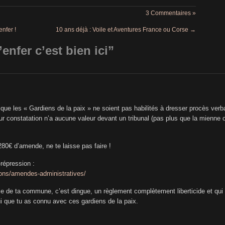
3 Commentaires »
nfer !
10 ans déjà : Voile et Aventures France ou Corse
→
’enfer c’est bien ici
”
ue les « Gardiens de la paix » ne soient pas habilités à dresser procès verba
ur constatation n’a aucune valeur devant un tribunal (pas plus que la mienne 
80€ d’amende, ne te laisse pas faire !
-répression :
ions/amendes-administratives/
ice de ta commune, c’est dingue, un règlement complètement liberticide et qui
i que tu as connu avec ces gardiens de la paix.