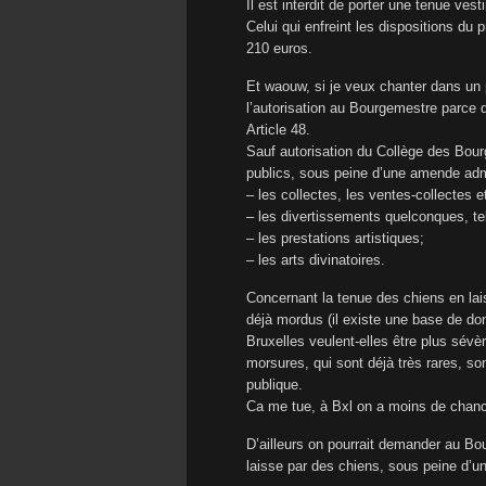
Il est interdit de porter une tenue vest
Celui qui enfreint les dispositions d
210 euros.
Et waouw, si je veux chanter dans un 
l’autorisation au Bourgemestre parce q
Article 48.
Sauf autorisation du Collège des Bourg
publics, sous peine d’une amende adm
– les collectes, les ventes-collectes e
– les divertissements quelconques, tel
– les prestations artistiques;
– les arts divinatoires.
Concernant la tenue des chiens en lai
déjà mordus (il existe une base de do
Bruxelles veulent-elles être plus sévèr
morsures, qui sont déjà très rares, sont
publique.
Ca me tue, à Bxl on a moins de chance
D’ailleurs on pourrait demander au Bo
laisse par des chiens, sous peine d’u