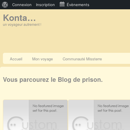
À
Connexion
Inscription
Évènements
Konta…
propos
de
un voyageur autrement !
WordPress
Accueil
Mon voyage
Communauté Missterre
Vous parcourez le Blog de prison.