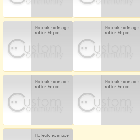
Comment est ma situation après
Est-il facile de mettre les immigrant
tout ce qui m’ est arrivé?
au même point d´égalité.
Après mon tourisme dans les grande ville
Le centre de Melilla est constitué de noire
d´Espagne (Madrid, Sevilla etc..) voila
d´arabes, d´indiens, de bangladech et 
quemaintenant je suis arrivé là où je vais
pakistanais etc……… Avec ces differen
chercher le bonheur : je dois rester et
personnes, on vit des problèmes de jour 
chercher du travaille, chez mon oncle et voir
jour causés par les multitudes langues 
avec lui. Sans papiers, sans rien, seulement
cultures. Dont je vais essayer de relater l
qu´avec le sort de chez moi (fuera) que les
problèmes et si possible une solutio
policiers m’ont
Beaucoup de temps dans le centre, chaqu
...read more
...
...read more
...
LA VIE DANS LE CENTRE D
MON ACCUEIL EN ESPAGNE
´ALUCHÉ MADRID
Fatigué avec moi, les policiers d´ALUTI
ne savent plus d´ou je viens, a 19 jours, i
Traité, toujours comme les animaux, voila
ont décider de me libéré. Puis que j´éta
que je vais subir encore une autre fois une
nouveau sur le territoire, il faut donc d
vie très très difficile par rapport a ce que j
solutions après ma libération pour ne p
´ais vécu. Cette vie n´offre pas de liberté,
être jeté n´importe où. Pour cela, avant 
pas de confiance, pas de morale rien du
nous libérés, ils ont fait signe a un
tout. Chaque chose que je dois faire, je doit
...read more
...
être accompagné par la police même
...read more
...
KONTA TOURISTE AUTREMENT
Est-il facile de faire oublier à u
VERS L´EUROPE (Départ de Melilla
immigrant ses problèmes ?