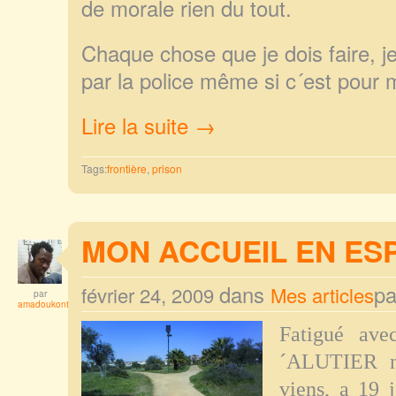
de morale rien du tout.
Chaque chose que je dois faire, 
par la police même si c´est pour 
Lire la suite →
Tags:
frontière
,
prison
MON ACCUEIL EN ES
dans
p
février 24, 2009
Mes articles
par
amadoukonta
Fatigué ave
´ALUTIER ne
viens, a 19 j