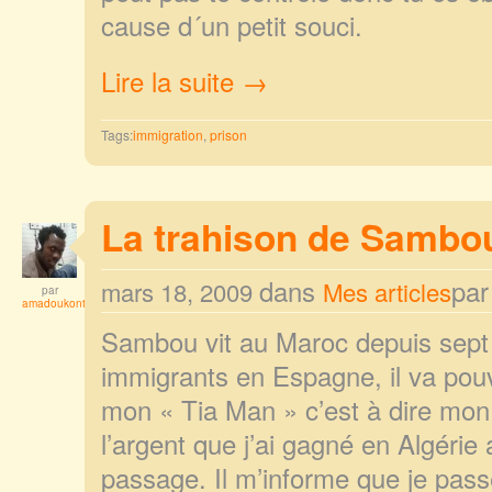
cause d´un petit souci.
Lire la suite →
Tags:
immigration
,
prison
La trahison de Sambo
dans
pa
mars 18, 2009
Mes articles
par
amadoukonta
Sambou vit au Maroc depuis sept a
immigrants en Espagne, il va pouvo
mon « Tia Man » c’est à dire mon
l’argent que j’ai gagné en Algérie
passage. Il m’informe que je pass