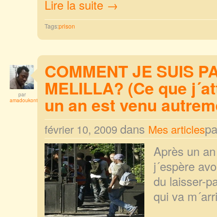
Lire la suite →
Tags:
prison
COMMENT JE SUIS PA
MELILLA? (Ce que j´at
par
un an est venu autrem
amadoukonta
dans
p
février 10, 2009
Mes articles
Après un an 
j´espère avo
du laisser-p
qui va m´arr