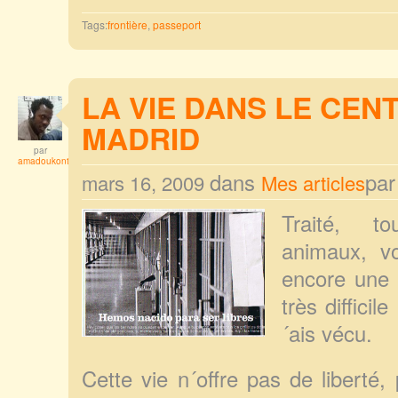
Tags:
frontière
,
passeport
LA VIE DANS LE CEN
MADRID
par
amadoukonta
dans
pa
mars 16, 2009
Mes articles
Traité, t
animaux, vo
encore une a
très difficil
´ais vécu.
Cette vie n´offre pas de liberté