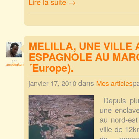
Lire la suite →
MELILLA, UNE VILL
ESPAGNOLE AU MAROC
par
´Europe).
amadoukonta
dans
p
janvier 17, 2010
Mes articles
Depuis plu
une enclav
au nord-est
ville de 1
de maro