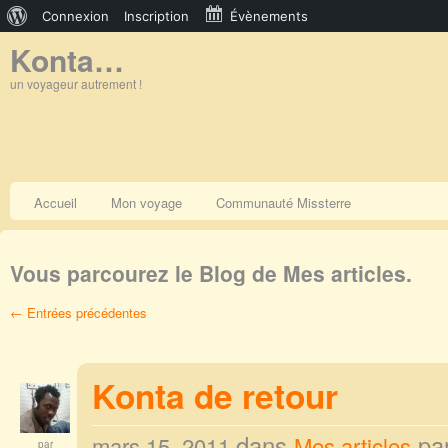
À
Connexion
Inscription
Évènements
Konta…
propos
de
un voyageur autrement !
WordPress
Accueil
Mon voyage
Communauté Missterre
Vous parcourez le Blog de Mes articles.
← Entrées précédentes
Konta de retour
dans
pa
mars 15, 2011
Mes articles
par