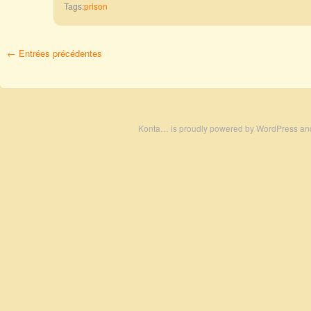
Tags:
prison
← Entrées précédentes
Konta… is proudly powered by
WordPress
an