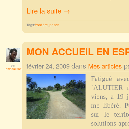
Lire la suite →
Tags:
frontière
,
prison
MON ACCUEIL EN ES
dans
p
février 24, 2009
Mes articles
par
amadoukonta
Fatigué ave
´ALUTIER ne
viens, a 19 j
me libéré. P
sur le terri
solutions apr