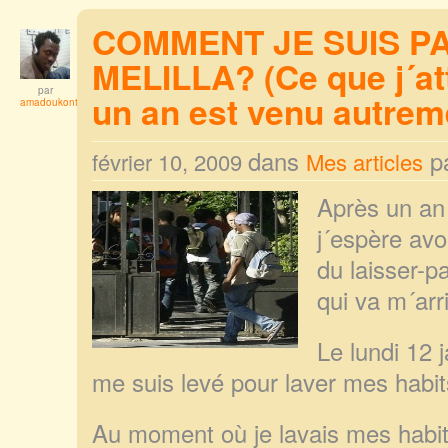
COMMENT JE SUIS PA
MELILLA? (Ce que j´at
par
un an est venu autrem
amadoukonta
dans
p
février 10, 2009
Mes articles
Après un an 
j´espère avo
du laisser-p
qui va m´arr
Le lundi 12 j
me suis levé pour laver mes habit
Au moment où je lavais mes habit