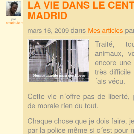
LA VIE DANS LE CEN
MADRID
par
amadoukonta
dans
pa
mars 16, 2009
Mes articles
Traité, t
animaux, vo
encore une a
très difficil
´ais vécu.
Cette vie n´offre pas de liberté
de morale rien du tout.
Chaque chose que je dois faire, 
par la police même si c´est pour 