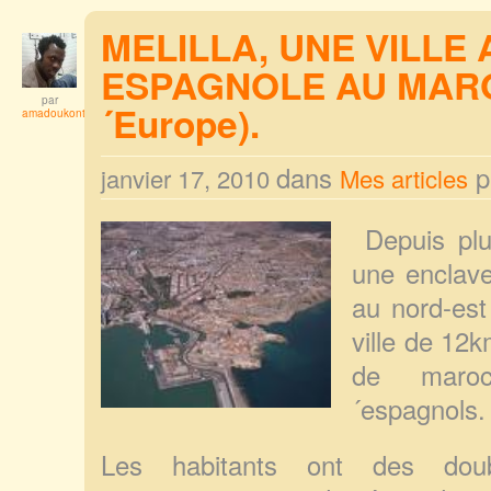
MELILLA, UNE VILL
ESPAGNOLE AU MAROC
par
´Europe).
amadoukonta
dans
p
janvier 17, 2010
Mes articles
Depuis plu
une enclav
au nord-est
ville de 1
de maro
´espagnols.
Les habitants ont des doubl