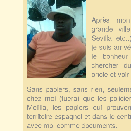
Après mon
grande vill
Sevilla etc.
je suis arriv
le bonheur
chercher du
oncle et voir
Sans papiers, sans rien, seulem
chez moi (fuera) que les polici
Melilla, les papiers qui prouv
territoire espagnol et dans le cen
avec moi comme documents.