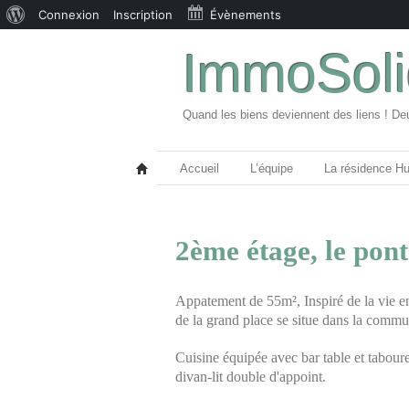
À
Connexion
Inscription
Évènements
propos
ImmoSoli
de
WordPress
Quand les biens deviennent des liens ! De
Accueil
L’équipe
La résidence H
2ème étage, le pont
Appatement de 55m², Inspiré de la vie e
de la grand place se situe dans la commun
Cuisine équipée avec bar table et taboure
divan-lit double d'appoint.