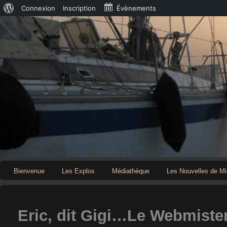
À
Connexion
Inscription
Évènements
propos
de
WordPress
Bienvenue
Les Explos
Médiathèque
Les Nouvelles de Mi
Eric, dit Gigi…Le Webmister