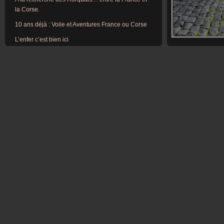
la Corse.
10 ans déjà : Voile et Aventures France ou Corse
L’enfer c’est bien ici
Welcome in Belgium ou Retour vers l’enfer !