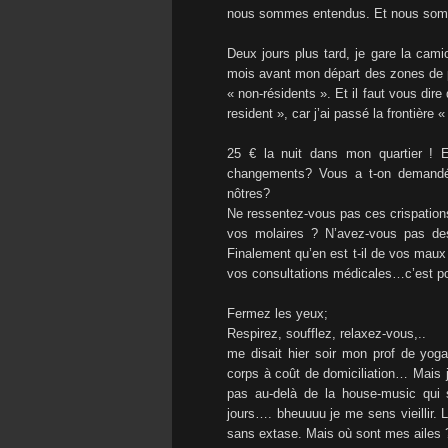
nous sommes entendus. Et nous som
Deux jours plus tard, je gare la ca
mois avant mon départ des zones de p
« non-résidents ». Et il faut vous dir
resident », car j’ai passé la frontiè
25 € la nuit dans mon quartier ! 
changements? Vous a t-on demandé 
nôtres?
Ne ressentez-vous pas ces crispation
vos molaires ? N’avez-vous pas des 
Finalement qu’en est t-il de vos maux 
vos consultations médicales…c’est po
Fermez les yeux;
Respirez, soufflez, relaxez-vous,..
me disait hier soir mon prof de yoga
corps à coût de domiciliation… Mais j
pas au-delà de la house-music qui 
jours…. bheuuuu je me sens vieillir. 
sans extase. Mais où sont mes ailes