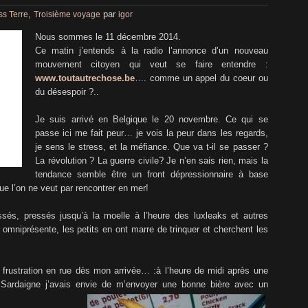
,
par
ss Terre
Troisième voyage
igor
Nous sommes le 11 décembre 2014.
Ce matin j’entends à la radio l’annonce d’un nouveau
mouvement citoyen qui veut se faire entendre :
www.toutautrechose.be
…. comme un appel du coeur ou
du désespoir ?..
Je suis arrivé en Belgique le 20 novembre. Ce qui se
passe ici me fait peur… je vois la peur dans les regards,
je sens le stress, et la méfiance. Que va t-il se passer ?
La révolution ? La guerre civile? Je n’en sais rien, mais la
tendance semble être un front dépressionnaire à base
que l’on ne veut par rencontrer en mer!
sés, pressés jusqu’à la moelle à l’heure des luxleaks et autres
 omniprésente, les petits en ont marre de trinquer et cherchent les
 frustration en rue dès mon arrivée… :
à l’heure de midi après une
Sardaigne j’avais envie de m’envoyer une bonne bière avec un