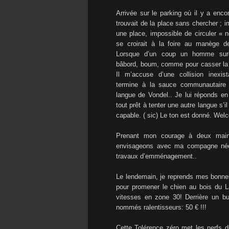
Arrivée sur le parking où il y a enc
trouvait de la place sans chercher ; i
une place, impossible de circuler « 
se croirait à la foire au manège 
Lorsque d’un coup un homme sur
bâbord, boum, comme pour casser la v
Il m’accuse d’une collision inexis
termine à la sauce communautaire 
langue de Vondel.. Je lui réponds en
tout prêt à tenter une autre langue 
capable. ( sic) Le ton est donné. W
Prenant mon courage à deux mains
envisageons avec ma compagne néer
travaux d’emménagement..
Le lendemain, je reprends mes bonnes 
pour promener le chien au bois du L
vitesses en zone 30! Derrière un bu
nommés ralentisseurs: 50 € !!!
Cette Tolérence zéro met les nerfs du