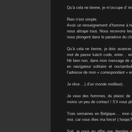
Qu’à cela ne tienne, je m’occupe d’ ins
Rien n’est simple.
Avoir un renseignement d’homme à ho
nous attrape tous. Nous recevons les 
nous plongent dans le paradoxe du ch
Qu’à cela ne tienne, je dois avancer
mot de passe katch code, enter… err
Hé bien non, dans mon message de co
en navigateur solitaire et noctambu
l’adresse de mon « correspondant » 
Je rêve….( d’un monde meilleur)..
Je veux des hommes, du plaisir, de la
moins un peu de contact ! S’il vous p
Trois semaines en Belgique…. mon die
moi, car vous êtes ma force! ( hoops? J
Soit, je vous en offre une dernière 