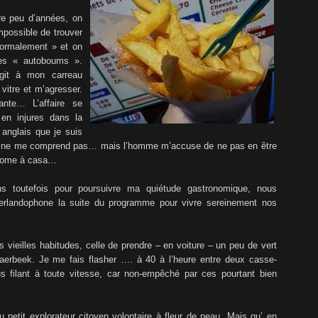
ore peu d’années, on
mpossible de trouver
normalement » et on
des « autoboums ».
git à mon carreau
itre et m’agresser.
tante… L’affaire se
en injures dans la
 anglais que je suis
s’il ne me comprend pas… mais l’homme m’accuse de ne pas en être
elcome à casa…
 toutefois pour poursuivre ma quiétude gastronomique, nous
landophone la suite du programme pour vivre sereinement nos
vieilles habitudes, celle de prendre – en voiture – un peu de vert
aerbeek. Je me fais flasher …. à 40 à l’heure entre deux casse-
s filant à toute vitesse, car non-empêché par ces pourtant bien
 petit explorateur citoyen volontaire à fleur de peau. Mais qu’ en