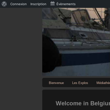
À
Connexion
Inscription
Évènements
propos
de
WordPress
Bienvenue
Les Explos
Médiathè
Welcome in Belgium