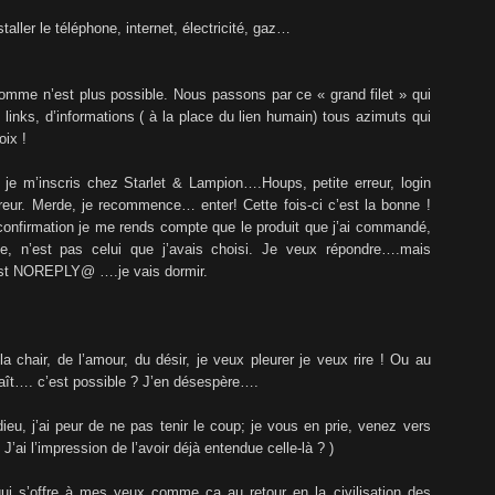
taller le téléphone, internet, électricité, gaz…
mme n’est plus possible. Nous passons par ce « grand filet » qui
links, d’informations ( à la place du lien humain) tous azimuts qui
oix !
, je m’inscris chez Starlet & Lampion….Houps, petite erreur, login
eur. Merde, je recommence… enter! Cette fois-ci c’est la bonne !
nfirmation je me rends compte que le produit que j’ai commandé,
le, n’est pas celui que j’avais choisi. Je veux répondre….mais
est NOREPLY@ ….je vais dormir.
 chair, de l’amour, du désir, je veux pleurer je veux rire ! Ou au
laît…. c’est possible ? J’en désespère….
u, j’ai peur de ne pas tenir le coup; je vous en prie, venez vers
’ai l’impression de l’avoir déjà entendue celle-là ? )
qui s’offre à mes yeux comme ça au retour en la civilisation des