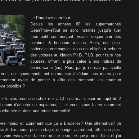
Le Paradoxe carrefour !
Depuis les années 80 les supermarchés
GéanTrouveTout se sont installés jusqu’à tuer
mon petit commerçant, voisin, coquin ami des
palabres & bonheurs inutiles. Alors, ces giga-
nationales compagnies nous ont obligés à acheter
des voitures au klaxon P.I.B. P.I.B. pour faire nos
courses, offrant la plus value à nos indices de
bonne santé (sic). Puis, par je ne sais par quelle
e vert, nos gouvernants ont commencé à réduire nos routes pour
aremment avant de penser à offrir des transports en commun
ce possible ?
 » le plus proche de chez moi à 10 h du matin, pour un trajet de 2
 besoin d’acheter un aspirateur, ….et vous, vous faites comment
ouche-bée et dans une totale immobilité !
vivre mieux et autrement que ça à Bruxelles? Une alternative? Je
sir & dire merci, pour partager, échanger autrement, offrir une plus-
vais essayer de faire ce que je peux, ce que je crois bien; et j’ai