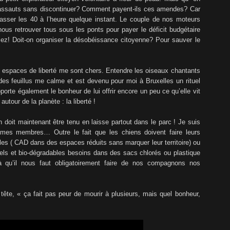
s assauts sans discontinuer? Comment payent-ils ces amendes? Car
asser les 40 à l’heure quelque instant. Le couple de nos moteurs
nous retrouver tous sous les ponts pour payer le déficit budgétaire
ssez! Doit-on organiser la désobéissance citoyenne? Pour sauver le
es espaces de liberté me sont chers. Entendre les oiseaux chantants
des feuillus me calme et est devenu pour moi à Bruxelles un rituel
porte également le bonheur de lui offrir encore un peu ce qu’elle vit
autour de la planète : la liberté !
n doit maintenant être tenu en laisse partout dans le parc ! Je suis
 mes membres… Outre le fait que les chiens doivent faire leurs
lles ( CAD dans des espaces réduits sans marquer leur territoire) ou
els et bio-dégradables besoins dans des sacs chlorés ou plastique
là qu’il nous faut obligatoirement faire de nos compagnons nos
te, « ça fait pas peur de mourir à plusieurs, mais quel bonheur,