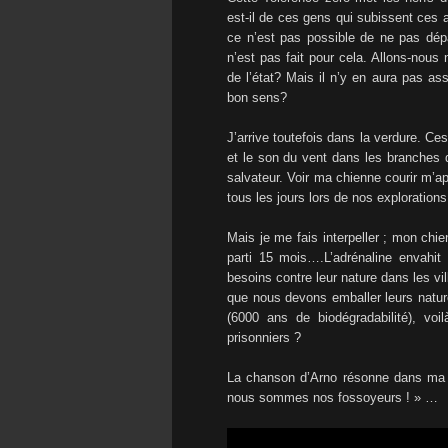
est-il de ces gens qui subissent ce
ce n’est pas possible de ne pas dép
n’est pas fait pour cela. Allons-nous 
de l’état? Mais il n’y en aura pas a
bon sens?
J’arrive toutefois dans la verdure. C
et le son du vent dans les branches 
salvateur. Voir ma chienne courir m’ap
tous les jours lors de nos explorations 
Mais je me fais interpeller ; mon chie
parti 15 mois….L’adrénaline envahit
besoins contre leur nature dans les vi
que nous devons emballer leurs natur
(6000 ans de biodégradabilité), voi
prisonniers ?
La chanson d’Arno résonne dans ma tê
nous sommes nos fossoyeurs ! » …