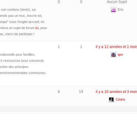
0
0
Aucun Sujet
, son contenu (texte), sa
Eric
ends pas un truc, inscris-toi,
upe" sous l'onglet accueil, on
 créera un sujet de forum
ici
, pour
s, merci de participer !
1
1
il y a 12 années et 1 moi
ntionnelle pour familles,
igor
rs ressources pour concevoir,
selon des principes
t environnementales communes.
6
19
il y a 10 années et 3 moi
Cédric