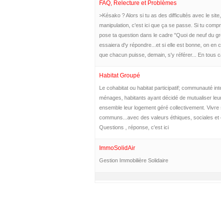
FAQ, Relecture et Problèmes
>Késako ? Alors si tu as des difficultés avec le site
manipulation, c'est ici que ça se passe. Si tu compr
pose ta question dans le cadre "Quoi de neuf du gro
essaiera d'y répondre...et si elle est bonne, on en
que chacun puisse, demain, s'y référer... En tous ca
Habitat Groupé
Le cohabitat ou habitat participatif; communauté inte
ménages, habitants ayant décidé de mutualiser leu
ensemble leur logement géré collectivement. Vivre 
communs...avec des valeurs éthiques, sociales e
Questions , réponse, c'est ici
ImmoSolidAir
Gestion Immobilière Solidaire