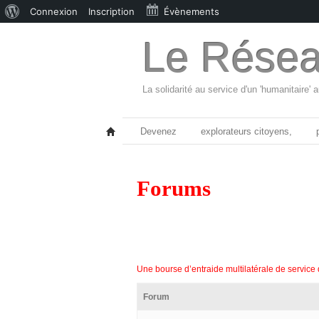
À
Connexion
Inscription
Évènements
propos
Le Résea
de
WordPress
La solidarité au service d'un 'humanitaire' 
Devenez
explorateurs citoyens,
Forums
Une bourse d’entraide multilatérale de servic
Forum