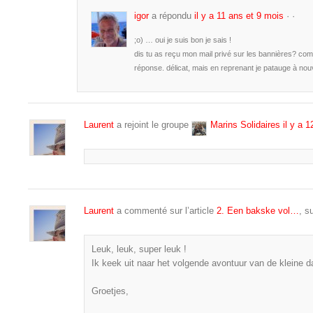
igor
a répondu
il y a 11 ans et 9 mois
· ·
;o) … oui je suis bon je sais !
dis tu as reçu mon mail privé sur les bannières? comme
réponse. délicat, mais en reprenant je patauge à nouv
Laurent
a rejoint le groupe
Marins Solidaires
il y a 
Laurent
a commenté sur l’article
2. Een bakske vol…
, s
Leuk, leuk, super leuk !
Ik keek uit naar het volgende avontuur van de kleine d
Groetjes,