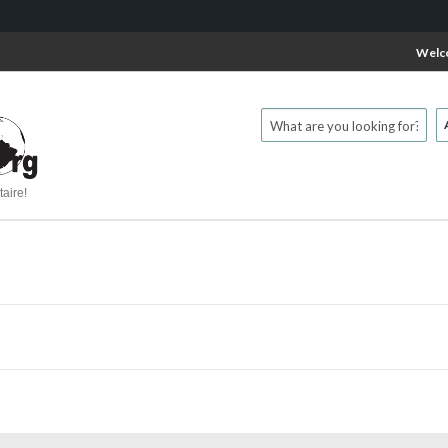
Welc
aire!