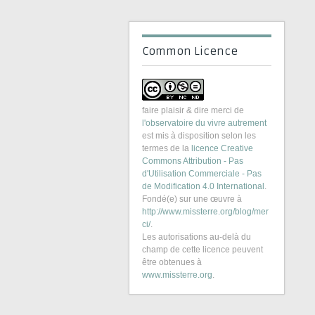
Common Licence
faire plaisir & dire merci
de
l'observatoire du vivre autrement
est mis à disposition selon les
termes de la
licence Creative
Commons Attribution - Pas
d'Utilisation Commerciale - Pas
de Modification 4.0 International
.
Fondé(e) sur une œuvre à
http://www.missterre.org/blog/mer
ci/
.
Les autorisations au-delà du
champ de cette licence peuvent
être obtenues à
www.missterre.org
.