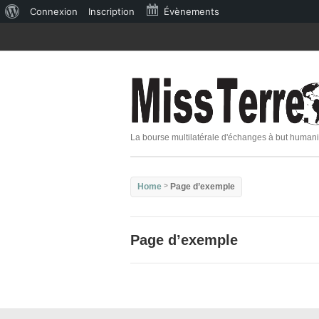
À
Connexion
Inscription
Évènements
propos
de
WordPress
La bourse multilatérale d'échanges à but humanit
Home
>
Page d’exemple
Page d’exemple