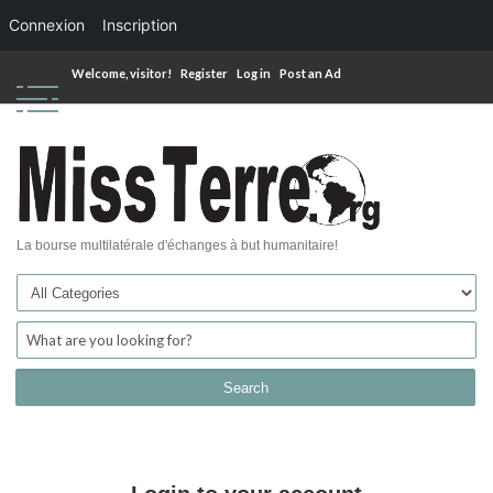
Connexion
Inscription
Welcome,
visitor!
Register
Log in
Post an Ad
La bourse multilatérale d'échanges à but humanitaire!