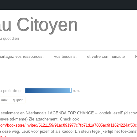
u Citoyen
au quotidien
partagez vos ressources,
vos besoins,
et votre communauté
 profil de grit
97%
Rank - Equipier
i seulement en Néerlandais ! AGENDA FOR CHANGE – ‘ontdek jezelf’ (discov
ouvre toi-meme) Zie attachement. Check ook
rb.com/bookstore/invited/5121159/91ac891977c7fb71d1a7805ac9f11624224af50c
a deze weg. Leuk voor jezelf of als kadoo! En steun tegelijkertijd het toekoms