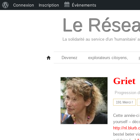
À
Connexion
Inscription
Évènements
propos
Le Résea
de
WordPress
La solidarité au service d'un 'humanitaire' 
Devenez
explorateurs citoyens,
Griet
Progression du
191 Merci !
Cette année-c
yourself – déc
http://nl.blu
bestel beter vi